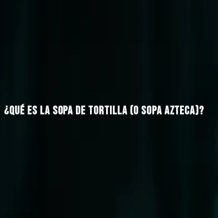
Menú
Reservas
Take Away
Ubicación
Blog
Menú
Reservas
Take Away
Ubicación
Blog
Reservar
·
·
6 min
lectura
·
Abril 2026
← Blog
Platillos & Sabores
¿QUÉ ES LA SOPA DE TORTILLA (O SOPA AZTECA)?
Un caldo de tomate perfumado con chile pasilla, tiras de to
cuchara más reconfortante de México. Te contamos qué e
La sopa de tortilla, también llamada sopa azteca, es 
maíz fritas y coronada con aguacate, crema, queso y c
entrada a la cocina mexicana de cuchara.