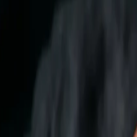
azteca» sin que nadie parpadee. Algunos cocineros distingue
cualquiera de las dos y te llegará el mismo abrazo caliente.