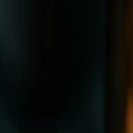
ma y queso. La sopa de tortilla —o sopa azteca— es la
 pasilla y epazote, servida sobre tiras de tortilla de
 del centro de México y una de las mejores puertas de