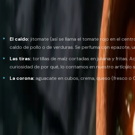
¿Qué lleva la sopa de tortilla?
La estructura tiene dos partes: el caldo y la corona.
El caldo:
jitomate
(así se llama el tomate rojo en el cent
caldo de pollo o de verduras. Se perfuma con
epazote
, 
Las tiras:
tortillas de maíz cortadas en juliana y fritas. 
curiosidad de por qué, lo contamos en nuestro artículo
La corona:
aguacate en cubos, crema, queso (fresco o Oax
El chile pasilla merece párrafo propio: es un chile seco, la
busca picar, busca profundidad. Si quieres entender mejo
¿De dónde es la sopa de tortilla