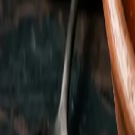
¿Cómo hacer sopa de tortilla en
Versión honesta para cocina española: asa 600 g de tomate
oscurezca. Añade un litro de caldo de pollo, un chile pasilla
tiras y fríelas hasta dorar. Sirve las tiras en el cuenco, v
epazote saldrá algo distinta, pero muy digna.
Te lo decimos sin rodeos: la sopa de tortilla no está en nue
Benditos Sueños, San Bernardino 7 (Madrid), lo servimos en 