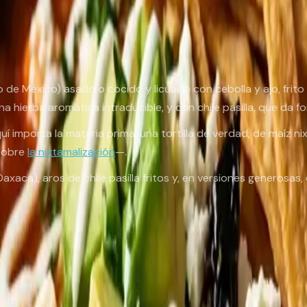
ro de México) asado o cocido y licuado con cebolla y ajo, fri
una hierba aromática intraducible, y con chile pasilla, que da
Aquí importa la materia prima: una tortilla de verdad, de maíz 
 sobre
la nixtamalización
—.
aca), aros de chile pasilla fritos y, en versiones generosas
rgo y casi negro, de picor suave y sabor a pasas y cacao. Es a
r esa despensa de chiles secos, tenemos una guía de
salsas
?