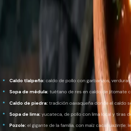
Del centro de México. Suele señalarse al estado de Tlaxcala
náhuatl—, y desde ahí se extendió a todo el país hasta volv
herencia española. Hoy es primer tiempo obligado en fonda
¿Qué otras sopas mexicanas deb
México es un país de cuchara, aunque fuera se le conozca 
Caldo tlalpeño:
caldo de pollo con garbanzos, verduras, 
Sopa de médula:
tuétano de res en caldo de jitomate co
Caldo de piedra:
tradición oaxaqueña donde el caldo se c
Sopa de lima:
yucateca, de pollo con lima local y tiras de 
Pozole:
el gigante de la familia, con maíz cacahuazintle;