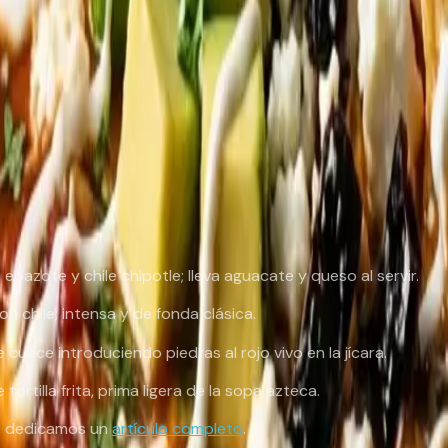
 y al Valle de México como su cuna —Tlaxcala significa, de he
erse patrimonio común. Es un plato mestizo de libro: tortilla 
s y comidas familiares, y una de las
referencias auténticas
erías conocer?
más por el taco. Un mapa rápido:
epazote y chile chipotle; lleva aguacate y queso al servir.
n chile; intensa y de fonda clásica.
uece introduciendo piedras al rojo vivo en la jícara.
tortilla frita, prima ligera de la sopa azteca.
 le dedicamos un
artículo completo
.