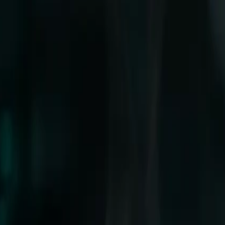
rtilla frita que crujen y se ablandan a la vez, aguacate, cre
s y cómo hacerla.
una sopa mexicana de caldo de tomate sazonado con chile
hicharrón de chile.
Es probablemente la sopa más querida