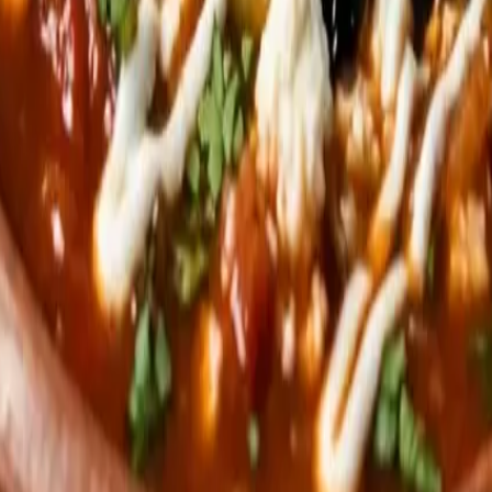
 casa?
 maduro con media cebolla y un diente de ajo, licúa y fríe 
 abierto y sin semillas (tiendas latinas u online) y hierve 15 
ierte el caldo encima y remata con aguacate, crema (o nata agr
stra carta, que va de chilaquiles y desayunos. Pero si este c
su otra vida crujiente: échale un ojo a la
carta
.