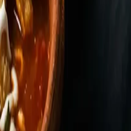
cho, «lugar del pan de maíz» o «lugar de tortillas» en
y chile prehispánicos, caldo, fritura, crema y queso de
que cualquier mexicano reconoce a la primera cucharada.