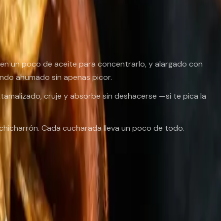
to en un poco de aceite para concentrarlo, y alargado con
 fondo ahumado sin apenas picor.
nixtamalizado, cruje y absorbe sin deshacerse —si te pica la
, chicharrón. Cada cucharada lleva un poco de todo.
l caldo lo que el pimentón de la Vera a un guiso español: no
 mexicanas
donde salen varios.