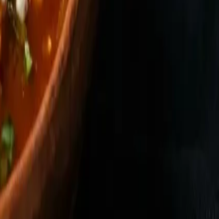
el puré en una olla con una cucharada de aceite hasta que
minutos a fuego suave. Aparte, corta 6 tortillas de maíz en
ia), queso fresco y el pasilla frito desmenuzado. Sin
aldo te ha abierto el apetito por el maíz bien tratado, en