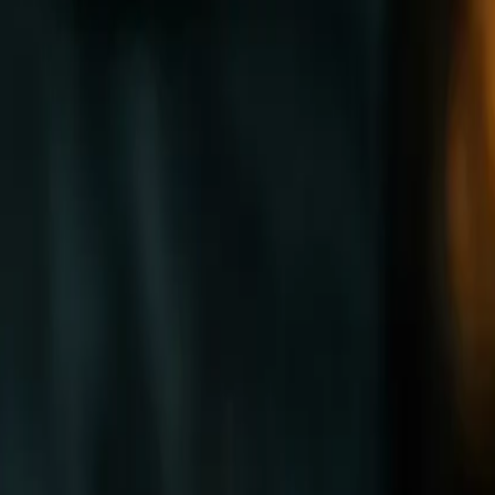
o están tiernas se cortan en tiras, se fríen hasta quedar
texturas: el caldo hirviendo se vierte sobre las tiras en
guacate cremoso, crema ácida, queso que se funde a
dio origen a los
chilaquiles
: en México, la tortilla dura nunca
 casas y fondas; «sopa azteca» es la etiqueta que
cas no conocían ni la fritura en aceite abundante ni la
o y en muchos restaurantes de México la carta dice «sopa