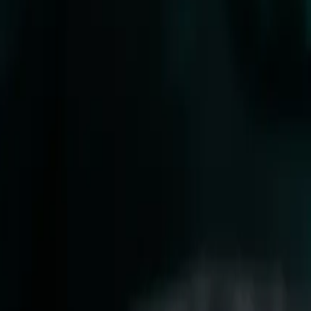
¿Qué es la sopa de tortilla?
Es la respuesta mexicana a una pregunta universal: ¿qué hac
crujientes y se convierten en el alma de un caldo de tomat
el momento de servir, de modo que unas se ablandan y otr
medias y chile pasilla frito que aporta un amargor ahumad
fue un problema, sino una oportunidad.
¿Sopa de tortilla y sopa azteca
En la práctica, sí: son dos nombres para el mismo plato. «
popularizaron los restaurantes durante el siglo XX, con más
crema ni el queso, que llegaron con los españoles—. Dicho