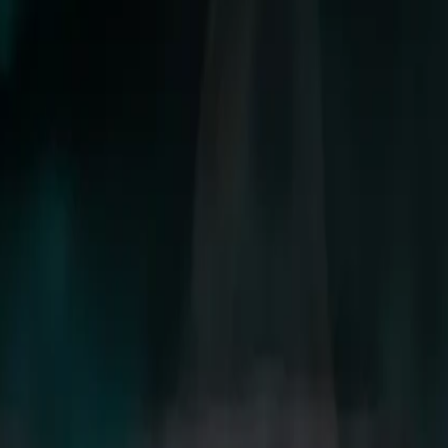
emos con la tortilla de ayer? Las tortillas de maíz que ya n
e profundo. La magia está en el contraste de temperaturas y 
as siguen crujiendo. Encima, los
toppings
hacen el resto: a
o elegantísimo. Es la misma lógica de aprovechamiento que 
 son lo mismo?
Sopa de tortilla» es el nombre descriptivo y el más usado en
 vocación de menú turístico que de rigor histórico —los mexi
 esto, el nombre propio del plato es perfectamente legítim