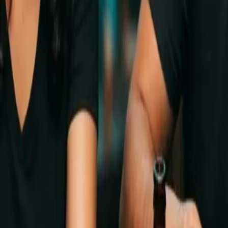
zado, sí hay Día de Muertos con altar de verdad y sí hay ch
idad, quédate: vas a entender por qué a tu amigo mexicano se
cación de Madrid, pero cualquiera que haya ido a un concie
s trasladados, familias enteras, creativos que llegaron "por
ma década.
ittle Mexico—, pero sí hay zonas donde la concentración se
egocio, y Argüelles por un motivo muy concreto que veremos
 se consigue
pan dulce
, quién vende
tamales
en diciembre y