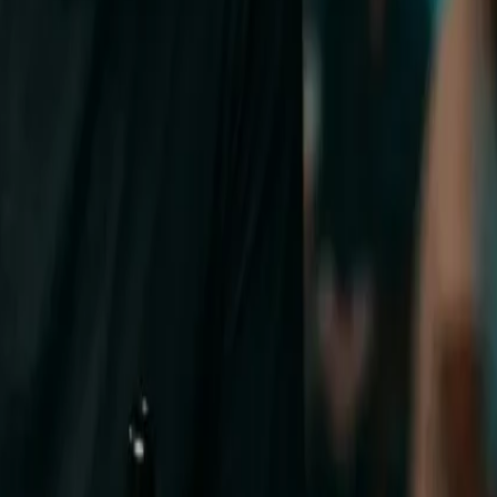
ilaquiles un domingo por la mañana. Solo hay que saber
 le quiebra la voz cuando habla de la salsa verde de su
rto de Natalia Lafourcade en la ciudad sabe que somos
 un año" hace seis. Es una de las comunidades
 nota: el centro y Malasaña por los restaurantes,
 más abajo: ahí está la Casa de México. Lo que sí existe
 qué taquería no te va a servir un burrito cuando pediste