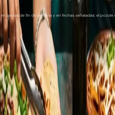
n en cartas de fin de semana y en fechas señaladas; el pozole 
sto —los diez sabores que más duelen— en
Antojo de México
.