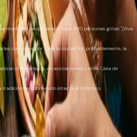
 ese momento inexplicable en que 500 personas gritan "¡Viva
dades culturales por toda la ciudad. Es, probablemente, la
ganizan entre amigos, en asociaciones y en la Casa de
 tradición ha sobrevivido intacta al Atlántico.