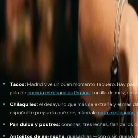
El perfil también ha cambiado. Hace quince años el mexic
abierto, sanitarios, ingenieros, artistas, familias con hijo
subido tanto de nivel: ya no cocinamos solo para la nostal
El mapa del antojo: dónde matar 
El antojo no avisa. Un día estás tan tranquilo en el metr
Tacos:
Madrid vive un buen momento taquero. Hay pastor 
guía de
comida mexicana auténtica
: tortilla de maíz, sa
Chilaquiles:
el desayuno que más se extraña y el más dif
español te pregunta qué son, mándale
esta explicación
;
Pan dulce y postres:
conchas,
tres leches
, flan de los
Antojitos de garnacha:
quesadillas
—con o sin queso, 