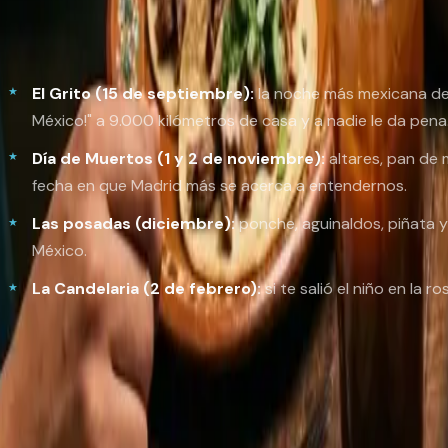
Hay fechas en las que ser mexicano en Madrid deja de ser 
El Grito (15 de septiembre):
la noche más mexicana del
México!" a 9.000 kilómetros de casa y a nadie le da pena
Día de Muertos (1 y 2 de noviembre):
altares,
pan de 
fecha en que Madrid más se acerca a entendernos.
Las posadas (diciembre):
ponche,
aguinaldos
, piñata 
México.
La Candelaria (2 de febrero):
si te salió el niño en la
ro
Fechas, planes y dónde celebrar cada una, en nuestra guí
Comunidad: grupos, eventos, Cas