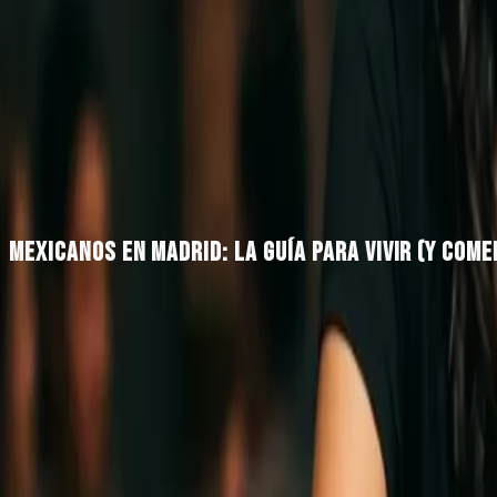
Menú
Reservas
Take Away
Ubicación
Blog
Menú
Reservas
Take Away
Ubicación
Blog
Reservar
·
·
8 min
lectura
·
Abril 2026
← Blog
Mexicanos en España
MEXICANOS EN MADRID: LA GUÍA PARA VIVIR (Y COM
Somos unos 24.000 mexicanos en Madrid y todos aprendimo
gustado recibir al llegar.
En Madrid vivimos alrededor de 24.000 mexicanos regi
tiendas, fiestas y grupos de comunidad.
Esta guía reún
comer de verdad, dónde comprar despensa y con quién ce