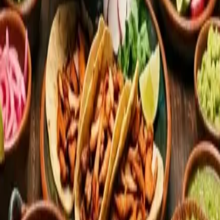
La sobremesa: el territorio mexicano que llevamos a todas partes.
e consigue y qué no
e en Madrid sin drama. Tiendas especializadas como
100% M
 de maíz, chiles secos,
totopos
, harina para tamales, salsas
o estante, se te va a salir una lagrimita. Es normal.
de lata),
epazote
,
hoja santa
, crema ácida como la de allá y 
rid y España
, con tiendas físicas y online, y el
diccionario de
r qué la nata agria puede salvarte y cuándo es mejor rendir