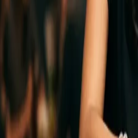
Si acabas de llegar, respira: sí hay
tortillas
de maíz nixtamali
dónde buscar. Y si eres español y llegaste aquí por curios
mamá.
Cuántos somos y dónde estamos
El censo consular ronda los 24.000 mexicanos en la demar
más: estudiantes de máster que se quedaron, profesionista
latinoamericanas que más ha crecido en España en la últi
No hay un "barrio mexicano" como tal —no somos de hacer L
Chamberí y Salamanca por las oficinas y las escuelas de n
es un mapa emocional compartido: todos sabemos dónde
tacos.