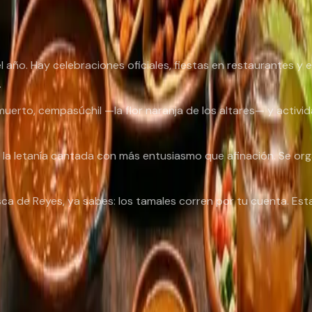
una condición individual y se vuelve deporte de equipo:
 año. Hay celebraciones oficiales, fiestas en restaurantes y
.
muerto
,
cempasúchil
—la flor naranja de los altares— y activi
y la letanía cantada con más entusiasmo que afinación. Se or
sca de Reyes
, ya sabes: los tamales corren por tu cuenta. Esta
a de
fiestas mexicanas en Madrid
.
a de México