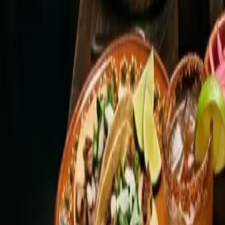
Tiendas y súper mexicanos: qué s
La buena noticia: la despensa mexicana básica se consigu
presencia en el centro o con envío online— venden tortillas
que encuentres
Chamoy
y mazapanes De la Rosa en el mism
Lo que cuesta más:
tomate verde
fresco (casi siempre es 
completa de
dónde comprar productos mexicanos en Mad
jitomate
—así llamamos al tomate rojo de toda la vida—, po
El calendario que nos une