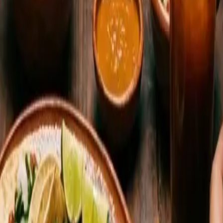
 la zona de Argüelles: exposiciones, cine, talleres de cocina
s amigos españoles cuando quieres presumir de país sin decir
book y WhatsApp de mexicanos en Madrid donde se resuelv
s, ligas de futbol, clubes de lectura y quedadas espontánea
 registro consular aunque te dé pereza —sirve para emergenc
sitarlo. El consejo de quien ya pasó por esto: no esperes a
por medio.
pervivencia emocional: la tienda donde compra sus chiles, e
chos de nosotros, ese lugar es
Benditos Sueños
, en San Ber