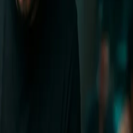
 y con quién celebrar. Esta es la guía que nos hubiera
ante mayor—, con una escena propia de restaurantes,
 base de prueba, error y antojos no resueltos: dónde