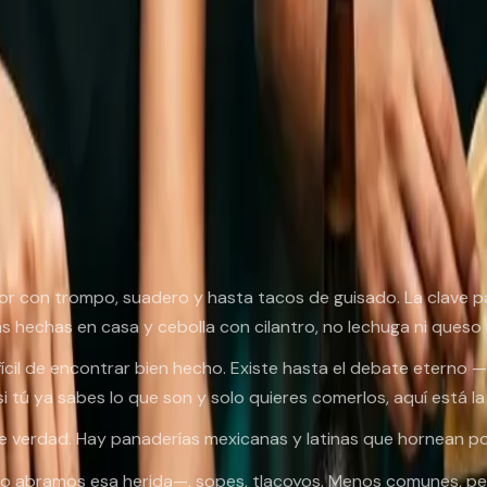
ano típico de Madrid era estudiante de posgrado con billet
s que ya dicen "vale" pero siguen desayunando
quesadillas
. Esa 
gia, cocinamos para quedarnos.
la nostalgia por platillo
o y de pronto necesitas un taco al pastor con urgencia médi
con trompo, suadero y hasta tacos de guisado. La clave para
lsas hechas en casa y cebolla con cilantro, no lechuga ni queso
ícil de encontrar bien hecho. Existe hasta el debate eterno
 si tú ya sabes lo que son y solo quieres comerlos, aquí está l
 de verdad. Hay panaderías mexicanas y latinas que hornean p
no abramos esa herida—,
sopes
,
tlacoyos
. Menos comunes, pe