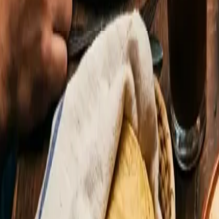
La institución madre es la
Casa de México en España
, en
el punto de encuentro natural y el lugar al que llevas a tu
Alrededor de ella orbita todo lo demás: grupos de Face
hasta trámites de extranjería, asociaciones de estudiante
canasta?" y terminan en amistad de años.
Un apunte práctico para recién llegados: inscríbete en el
y entra al menos a un grupo de la comunidad antes de nece
La nostalgia se lleva mejor acompañada y con
totopos
de 
Un rincón que sabe a casa
Al final, cada mexicano en Madrid arma su propio kit de su
pierde y el lugar al que va cuando el antojo gana. Para mu