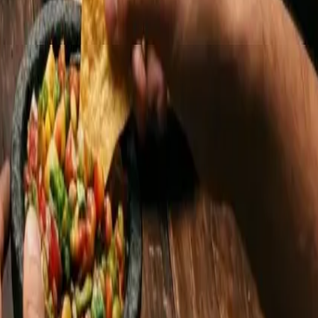
, conciertos, mercadito y una agenda cultural constante. Es
 una palabra.
e desde "¿dónde consigo
chiles en nogada
en septiembre?"
s que empiezan con un "¿alguien más extraña los tacos de
ias, votaciones y para que existamos en las estadísticas—
 estar nostálgico para buscar comunidad. Búscala antes.
l grupo donde pregunta sus dudas, la fiesta que no se
nardino 7: la primera chilaquería de Europa, con Sello Copil