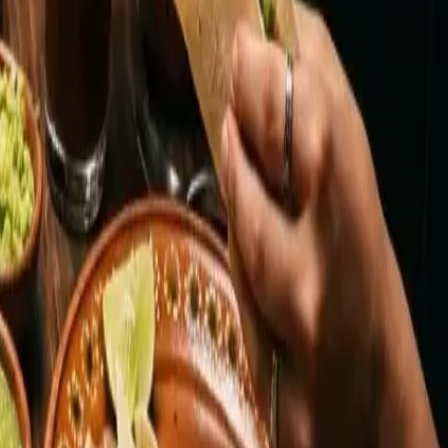
éxico
,
Maíz Maya
o
María la Bonita
—todas con
 embotelladas, dulces y refrescos de los nuestros. El día
ciertos chiles frescos. Para eso hay dos armas: la guía
 equivalencias
para cuando toque sustituir: qué es el
se con dignidad.