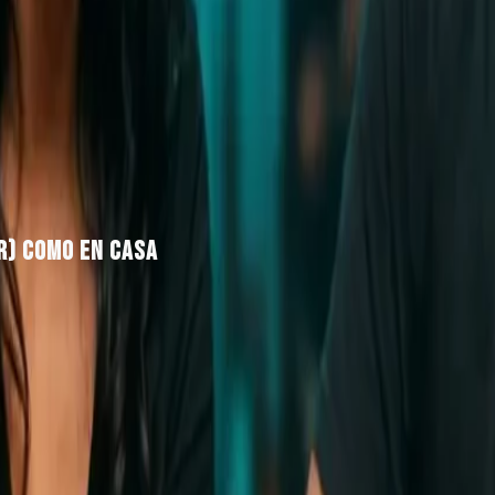
ER) COMO EN CASA
s lo mismo a base de antojos: dónde comer, dónde comprar
strados en el censo consular —y la cifra real es bast
e lo que normalmente tardas dos o tres años en descubrir a
lebrar.