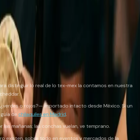
e de vuelta; hoy hay de todo: emprendedores con negocio
mezcla explica por qué la oferta mexicana de la ciudad ha
ca. Para eso conviene tener el mapa hecho de antemano:
 distinguir lo real de lo tex-mex la contamos en nuestra
 cheddar.
 —¿verdes o rojos?— importado intacto desde México. Si un
a guía de
chilaquiles en Madrid
.
or las mañanas; las conchas vuelan, ve temprano.
ro existen, sobre todo en eventos y mercados de la